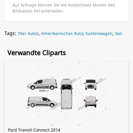
Auf Anfrage können Sie ein kostenloses Muster des
Bildsatzes herunterladen.
Tags:
70er Autos
,
Amerikanisches Auto
,
Kastenwagen
,
Van
Verwandte Cliparts
Ford Transit Connect 2014