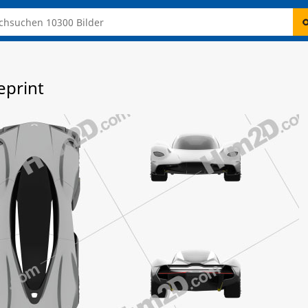
eprint