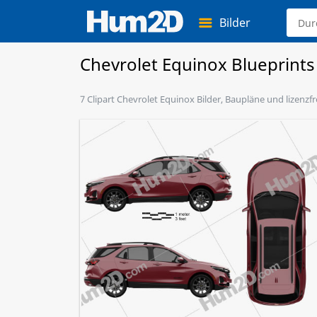
Bilder
Chevrolet Equinox Blueprints
7 Clipart Chevrolet Equinox Bilder, Baupläne und lizenzf