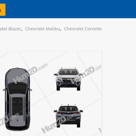
olet Blazer
,
Chevrolet Malibu
,
Chevrolet Corvette