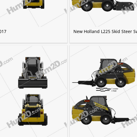
017
New Holland L225 Skid Steer 