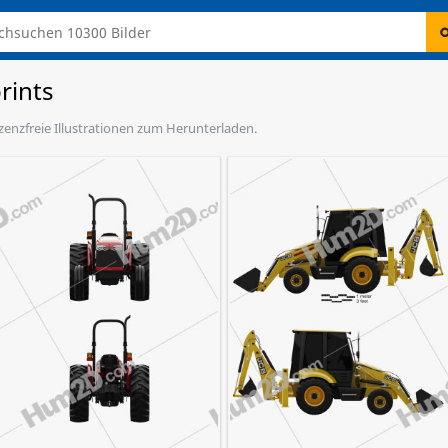
rints
izenzfreie Illustrationen zum Herunterladen.